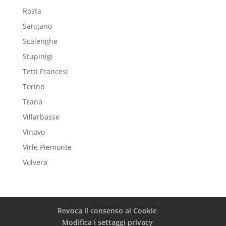
Rosta
Sangano
Scalenghe
Stupinigi
Tetti Francesi
Torino
Trana
Villarbasse
Vinovo
Virle Piemonte
Volvera
Revoca il consenso ai Cookie
Modifica i settaggi privacy