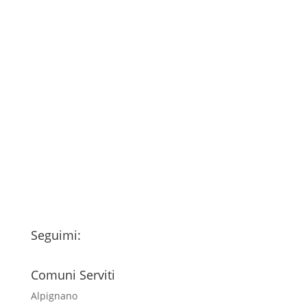
Consenso
*
Ho letto l’Informativa Privacy (vedi
fondo della pagina) e acconsento al
trattamento dei miei dati personali
esclusivamente per l'invio della
newsletter
Seguimi:
Comuni Serviti
Alpignano