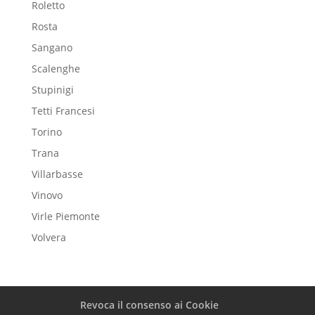
Roletto
Rosta
Sangano
Scalenghe
Stupinigi
Tetti Francesi
Torino
Trana
Villarbasse
Vinovo
Virle Piemonte
Volvera
Revoca il consenso ai Cookie