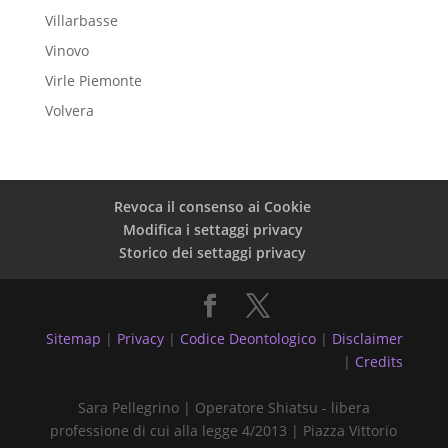
Villarbasse
Vinovo
Virle Piemonte
Volvera
Revoca il consenso ai Cookie
Modifica i settaggi privacy
Storico dei settaggi privacy
Sitemap
|
Privacy
|
Codice Deontologico
|
Disclaimer
|
Credits
Sara Pellegrino | Operatore Shiatsu - libera
professione di cui alla legge 4/2013 | Piazza Vittorio