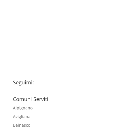
Consenso
*
Ho letto l’Informativa Privacy (vedi
fondo della pagina) e acconsento al
trattamento dei miei dati personali
esclusivamente per l'invio della
newsletter
Seguimi:
Comuni Serviti
Alpignano
Avigliana
Beinasco