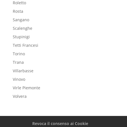
Roletto
Rosta
Sangano
Scalenghe
Stupinigi
Tetti Francesi
Torino
Trana
Villarbasse
Vinovo
Virle Piemonte
Volvera
Revoca il consenso ai Cookie