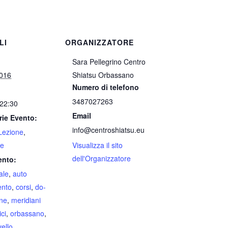
LI
ORGANIZZATORE
Sara Pellegrino Centro
2016
Shiatsu Orbassano
Numero di telefono
3487027263
 22:30
Email
rie Evento:
info@centroshiatsu.eu
Lezione
,
ne
Visualizza il sito
dell'Organizzatore
ento:
ale
,
auto
ento
,
corsi
,
do-
one
,
meridiani
ici
,
orbassano
,
vello
,