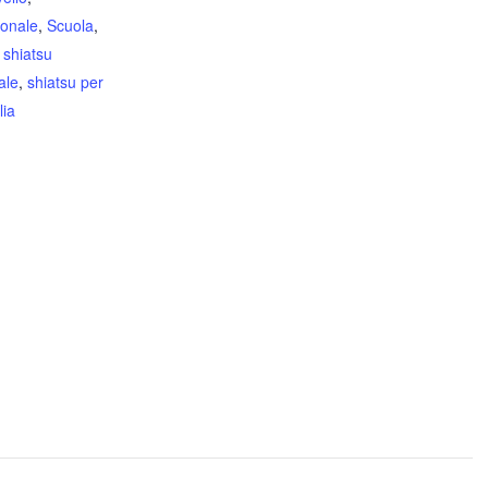
ionale
,
Scuola
,
,
shiatsu
ale
,
shiatsu per
lia