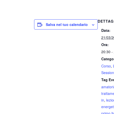
DETTAG
Salva nel tuo calendario
Data:
21/03/
Ora:
20:30 -
Catego
Corso
,
Sessio
Tag Ev
amatori
trattam
in
,
lezi
energet
primo li