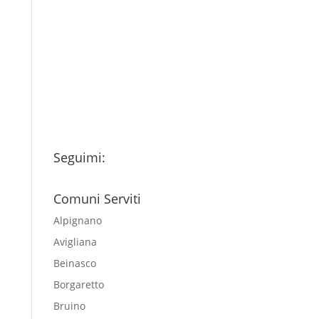
Ho letto l’Informativa
Privacy (vedi fondo della
pagina) e acconsento al
trattamento dei miei dati
personali esclusivamente per
l'invio della newsletter
Seguimi:
Comuni Serviti
Alpignano
Avigliana
Beinasco
Borgaretto
Bruino