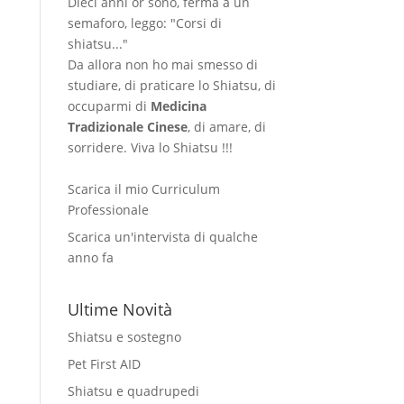
Dieci anni or sono, ferma a un
semaforo, leggo: "Corsi di
shiatsu..."
Da allora non ho mai smesso di
studiare, di praticare lo Shiatsu, di
occuparmi di
Medicina
Tradizionale Cinese
, di amare, di
sorridere. Viva lo Shiatsu !!!
Scarica il mio Curriculum
Professionale
Scarica un'intervista di qualche
anno fa
Ultime Novità
Shiatsu e sostegno
Pet First AID
Shiatsu e quadrupedi