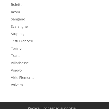
Roletto
Rosta
Sangano
Scalenghe
Stupinigi
Tetti Francesi
Torino
Trana
Villarbasse
Vinovo
Virle Piemonte
Volvera
Revoca il consenso ai Cookie