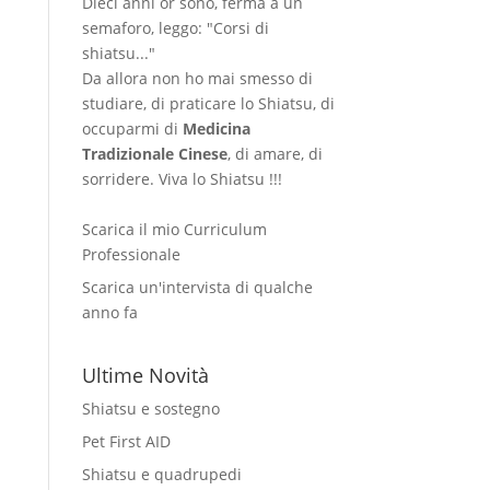
Dieci anni or sono, ferma a un
semaforo, leggo: "Corsi di
shiatsu..."
Da allora non ho mai smesso di
studiare, di praticare lo Shiatsu, di
occuparmi di
Medicina
Tradizionale Cinese
, di amare, di
sorridere. Viva lo Shiatsu !!!
Scarica il mio Curriculum
Professionale
Scarica un'intervista di qualche
anno fa
Ultime Novità
Shiatsu e sostegno
Pet First AID
Shiatsu e quadrupedi