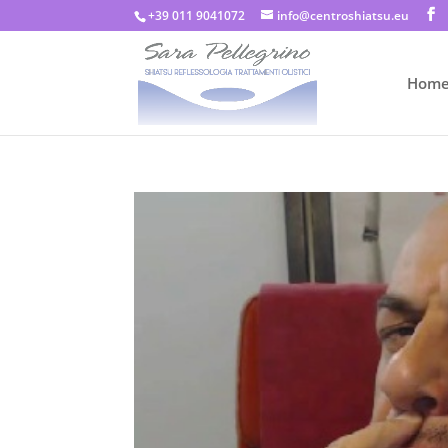
+39 011 9041072
info@centroshiatsu.eu
Hom