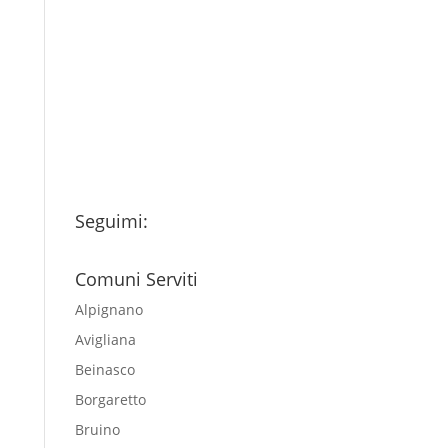
Ho letto l’Informativa
Privacy (vedi fondo della
pagina) e acconsento al
trattamento dei miei dati
personali esclusivamente per
l'invio della newsletter
Seguimi:
Comuni Serviti
Alpignano
Avigliana
Beinasco
Borgaretto
Bruino