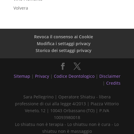
Volvera
Revoca il consenso ai Cookie
Modifica i settaggi privacy
Storico dei settaggi privacy
Sitemap
|
Privacy
|
Codice Deontologico
|
Disclaimer
|
Credits
Sara Pellegrino | Operatore Shiatsu - libera
professione di cui alla legge 4/2013 | Piazza Vittorio
Veneto, 12 | 10043 Orbassano (TO) | P.IVA
10093980018
Lo shiatsu non è terapia - Lo shiatsu non è cura - Lo
shiatsu non è massaggio