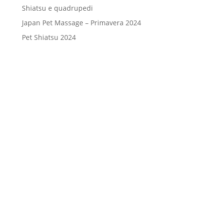
Shiatsu e quadrupedi
Japan Pet Massage – Primavera 2024
Pet Shiatsu 2024
Consenso
*
Ho letto l’Informativa Privacy (vedi