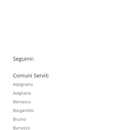
fondo della pagina) e acconsento al
trattamento dei miei dati personali
esclusivamente per l'invio della
newsletter
Seguimi:
Comuni Serviti
Alpignano
Avigliana
Beinasco
Borgaretto
Bruino
Buriasco