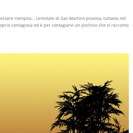
 essere riempita… Un’estate di San Martino piovosa, tuttavia nel
roprio contagiosa ed è per contagiarvi un pochino che vi racconto