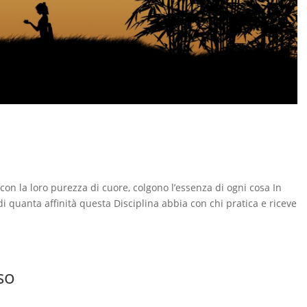
con la loro purezza di cuore, colgono l’essenza di ogni cosa In
i quanta affinità questa Disciplina abbia con chi pratica e riceve
so