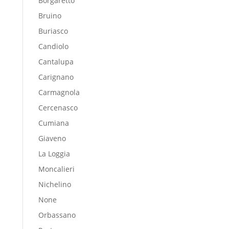
Borgaretto
Bruino
Buriasco
Candiolo
Cantalupa
Carignano
Carmagnola
Cercenasco
Cumiana
Giaveno
La Loggia
Moncalieri
Nichelino
None
Orbassano