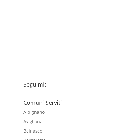
Consenso
*
Ho letto l’Informativa
Privacy (vedi fondo della
pagina) e acconsento al
trattamento dei miei dati
personali esclusivamente per
l'invio della newsletter
Seguimi:
Comuni Serviti
Alpignano
Avigliana
Beinasco