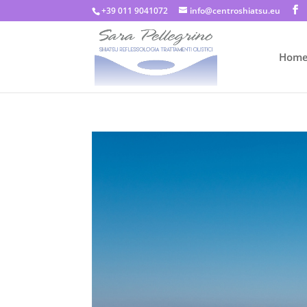
+39 011 9041072
info@centroshiatsu.eu
Hom