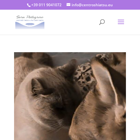
+39 011 9041072
info@centroshiatsu.eu