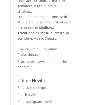
Dieci anni or sono, ferma a un
semaforo, leggo: "Corsi di
shiatsu..."
Da allora non ho mai smesso di
studiare, di praticare lo Shiatsu, di
occuparmi di
Medicina
Tradizionale Cinese
, di amare, di
sorridere. Viva lo Shiatsu !!!
Scarica il mio Curriculum
Professionale
Scarica un'intervista di qualche
anno fa
Ultime Novità
Shiatsu e sostegno
Pet First AID
Shiatsu e quadrupedi