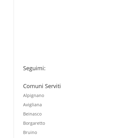
Ho letto l’Informativa
Privacy (vedi fondo della
pagina) e acconsento al
trattamento dei miei dati
personali esclusivamente per
l'invio della newsletter
Seguimi:
Comuni Serviti
Alpignano
Avigliana
Beinasco
Borgaretto
Bruino