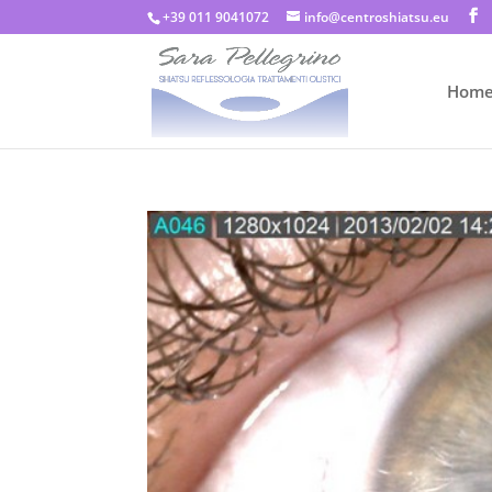
+39 011 9041072
info@centroshiatsu.eu
Hom