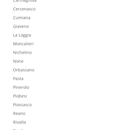
Carmagnola
Cercenasco
Cumiana
Giaveno
La Loggia
Moncalieri
Nichelino
None
Orbassano
Pasta
Pinerolo
Piobesi
Piossasco
Reano
Rivalta