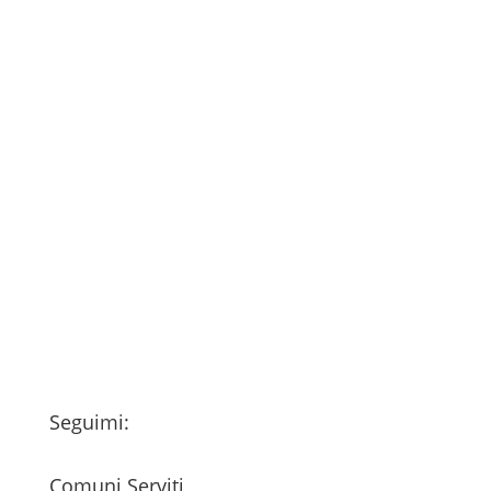
Consenso
*
Ho letto l’Informativa Privacy (vedi
fondo della pagina) e acconsento al
trattamento dei miei dati personali
esclusivamente per l'invio della
newsletter
Seguimi:
Comuni Serviti