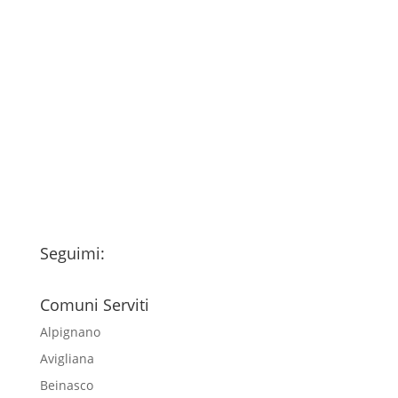
Consenso
*
Ho letto l’Informativa Privacy (vedi
fondo della pagina) e acconsento al
trattamento dei miei dati personali
esclusivamente per l'invio della
newsletter
Seguimi:
Comuni Serviti
Alpignano
Avigliana
Beinasco