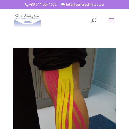
+39 011 9041072
info@centroshiatsu.eu