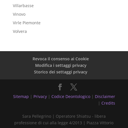
Villarbasse
Vinovo
Virle Piemonte
Volvera
Revoca il consenso ai Cookie
Modifica i settaggi privacy
Storico dei settaggi privacy
Sitemap
|
Privacy
|
Codice Deontologico
|
Disclaimer
|
Credits
Sara Pellegrino | Operatore Shiatsu - libera
professione di cui alla legge 4/2013 | Piazza Vittorio