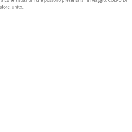
alcune situazioni che possono presentarsi in viaggio. COLPO DI
ore, unito...