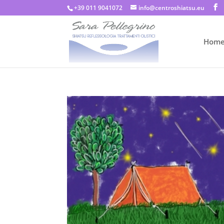
+39 011 9041072
info@centroshiatsu.eu
Hom