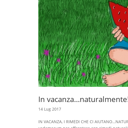
In vacanza…naturalmente
14 Lug 2017
IN VACANZA, I RIMEDI CHE CI AIUTANO…NATURAL