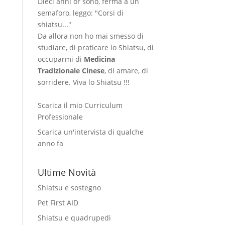
Dieci anni or sono, ferma a un
semaforo, leggo: "Corsi di
shiatsu..."
Da allora non ho mai smesso di
studiare, di praticare lo Shiatsu, di
occuparmi di
Medicina
Tradizionale Cinese
, di amare, di
sorridere. Viva lo Shiatsu !!!
Scarica il mio Curriculum
Professionale
Scarica un'intervista di qualche
anno fa
Ultime Novità
Shiatsu e sostegno
Pet First AID
Shiatsu e quadrupedi