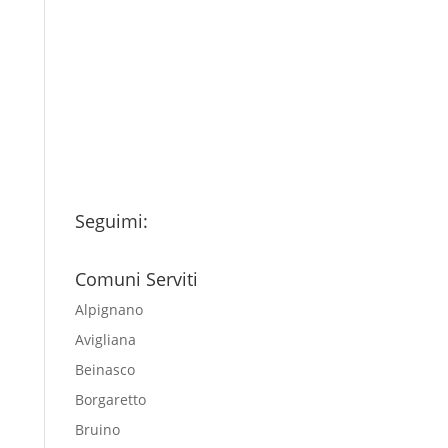
Ho letto l’Informativa
Privacy (vedi fondo della
pagina) e acconsento al
trattamento dei miei dati
personali esclusivamente per
l'invio della newsletter
Seguimi:
Comuni Serviti
Alpignano
Avigliana
Beinasco
Borgaretto
Bruino