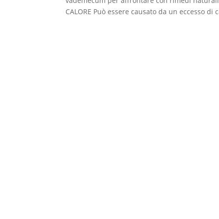
vademecum per affrontare con rimedi naturali 
CALORE Può essere causato da un eccesso di cal