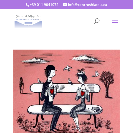
+39 011 9041072
info@centroshiatsu.eu