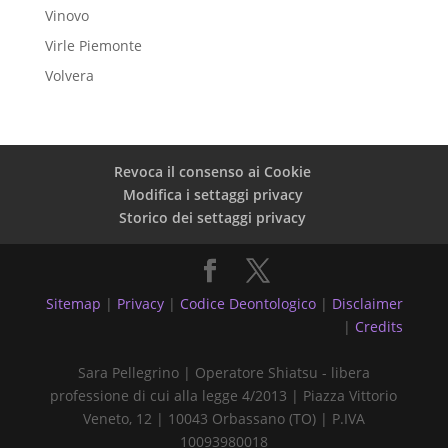
Vinovo
Virle Piemonte
Volvera
Revoca il consenso ai Cookie
Modifica i settaggi privacy
Storico dei settaggi privacy
Sitemap
|
Privacy
|
Codice Deontologico
|
Disclaimer
|
Credits
Sara Pellegrino | Operatore Shiatsu - libera
professione di cui alla legge 4/2013 | Piazza Vittorio
Veneto, 12 | 10043 Orbassano (TO) | P.IVA
10093980018