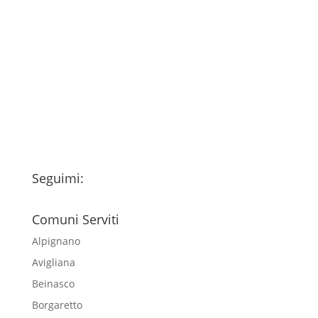
Consenso
*
Ho letto l’Informativa Privacy (vedi
fondo della pagina) e acconsento al
trattamento dei miei dati personali
esclusivamente per l'invio della
newsletter
Seguimi:
Comuni Serviti
Alpignano
Avigliana
Beinasco
Borgaretto