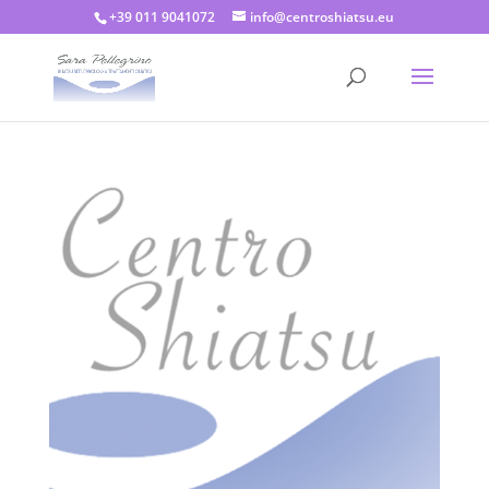
+39 011 9041072
info@centroshiatsu.eu