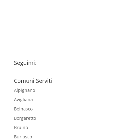
fondo della pagina) e acconsento al
trattamento dei miei dati personali
esclusivamente per l'invio della
newsletter
Seguimi:
Comuni Serviti
Alpignano
Avigliana
Beinasco
Borgaretto
Bruino
Buriasco