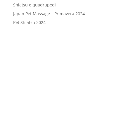
Shiatsu e quadrupedi
Japan Pet Massage – Primavera 2024
Pet Shiatsu 2024
Consenso
*
Ho letto l’Informativa Privacy (vedi