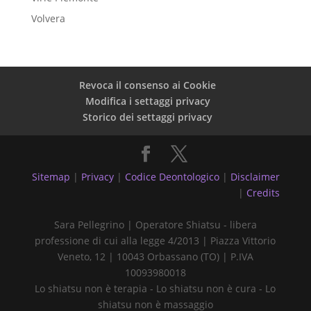
Volvera
Revoca il consenso ai Cookie
Modifica i settaggi privacy
Storico dei settaggi privacy
Sitemap
|
Privacy
|
Codice Deontologico
|
Disclaimer
|
Credits
Sara Pellegrino | Operatore Shiatsu - libera
professione di cui alla legge 4/2013 | Piazza Vittorio
Veneto, 12 | 10043 Orbassano (TO) | P.IVA
10093980018
Lo shiatsu non è terapia - Lo shiatsu non è cura - Lo
shiatsu non è massaggio