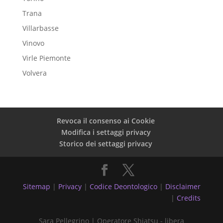
Trana
Villarbasse
Vinovo
Virle Piemonte
Volvera
Revoca il consenso ai Cookie
Modifica i settaggi privacy
Storico dei settaggi privacy
Sitemap
|
Privacy
|
Codice Deontologico
|
Disclaimer
|
Credits
Sara Pellegrino | Operatore Shiatsu - libera