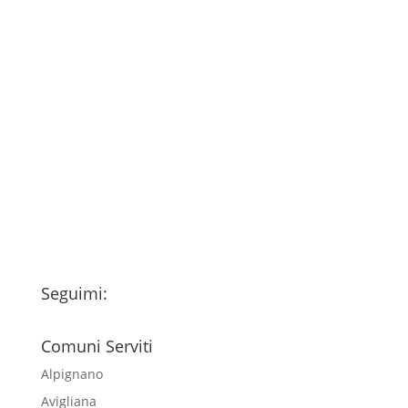
Consenso
*
Ho letto l’Informativa Privacy (vedi
fondo della pagina) e acconsento al
trattamento dei miei dati personali
esclusivamente per l'invio della
newsletter
Seguimi:
Comuni Serviti
Alpignano
Avigliana