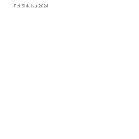
Pet Shiatsu 2024
Consenso
*
Ho letto l’Informativa Privacy (vedi
fondo della pagina) e acconsento al
trattamento dei miei dati personali