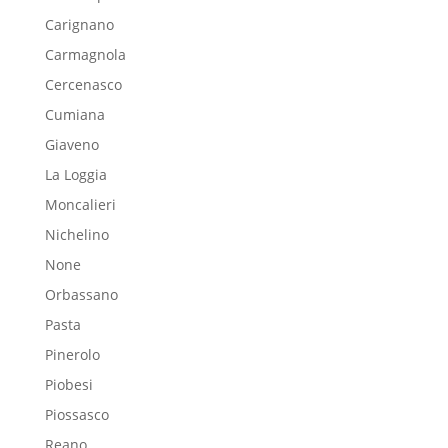
Carignano
Carmagnola
Cercenasco
Cumiana
Giaveno
La Loggia
Moncalieri
Nichelino
None
Orbassano
Pasta
Pinerolo
Piobesi
Piossasco
Reano