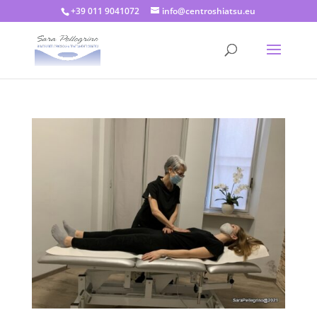
+39 011 9041072
info@centroshiatsu.eu