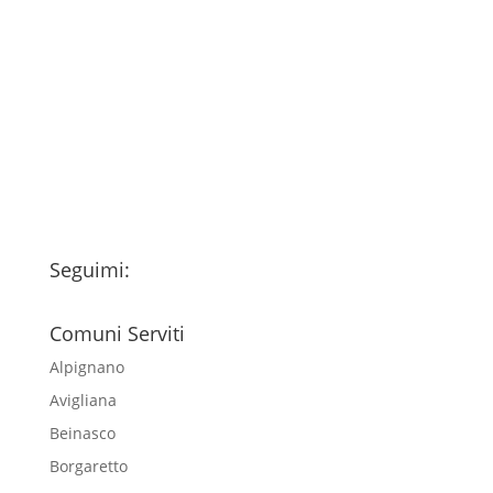
Consenso
*
Ho letto l’Informativa Privacy (vedi
fondo della pagina) e acconsento al
trattamento dei miei dati personali
esclusivamente per l'invio della
newsletter
Seguimi:
Comuni Serviti
Alpignano
Avigliana
Beinasco
Borgaretto