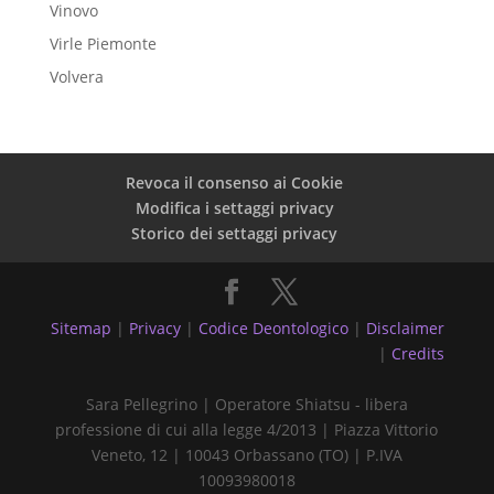
Vinovo
Virle Piemonte
Volvera
Revoca il consenso ai Cookie
Modifica i settaggi privacy
Storico dei settaggi privacy
Sitemap
|
Privacy
|
Codice Deontologico
|
Disclaimer
|
Credits
Sara Pellegrino | Operatore Shiatsu - libera
professione di cui alla legge 4/2013 | Piazza Vittorio
Veneto, 12 | 10043 Orbassano (TO) | P.IVA
10093980018