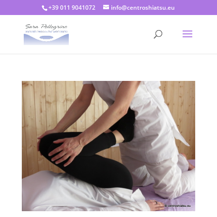
+39 011 9041072
info@centroshiatsu.eu