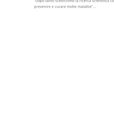
“Dopo tanto scetticismo la ricerca scientifica 
prevenire e curare molte malattie”...