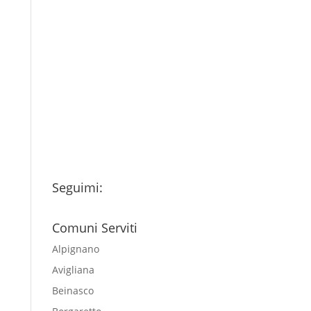
Consenso
*
Ho letto l’Informativa
Privacy (vedi fondo della
pagina) e acconsento al
trattamento dei miei dati
personali esclusivamente per
l'invio della newsletter
Seguimi:
Comuni Serviti
Alpignano
Avigliana
Beinasco