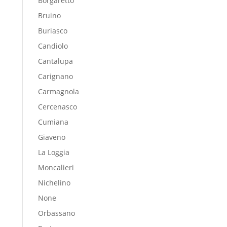
Borgaretto
Bruino
Buriasco
Candiolo
Cantalupa
Carignano
Carmagnola
Cercenasco
Cumiana
Giaveno
La Loggia
Moncalieri
Nichelino
None
Orbassano