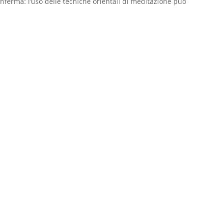
conferma: l’uso delle tecniche orientali di meditazione può