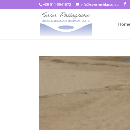
+39 011 9041072
info@centroshiatsu.eu
Hom