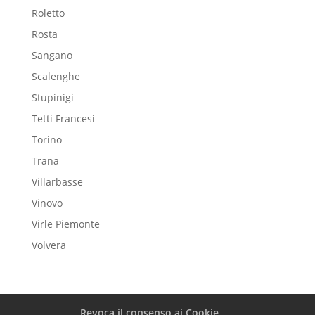
Roletto
Rosta
Sangano
Scalenghe
Stupinigi
Tetti Francesi
Torino
Trana
Villarbasse
Vinovo
Virle Piemonte
Volvera
Revoca il consenso ai Cookie