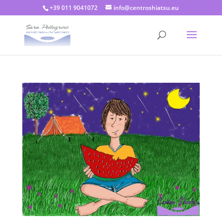
+39 011 9041072
info@centroshiatsu.eu