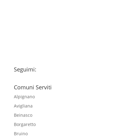
Ho letto l’Informativa Privacy (vedi
fondo della pagina) e acconsento al
trattamento dei miei dati personali
esclusivamente per l'invio della
newsletter
Seguimi:
Comuni Serviti
Alpignano
Avigliana
Beinasco
Borgaretto
Bruino