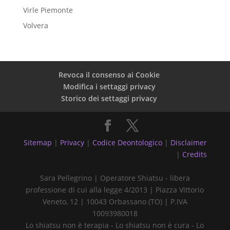
Virle Piemonte
Volvera
Revoca il consenso ai Cookie
Modifica i settaggi privacy
Storico dei settaggi privacy
Sitemap
|
Privacy
|
Codice Deontologico
|
Disclaimer
|
Credits
Sara Pellegrino | Operatore Shiatsu - libera
professione di cui alla legge 4/2013 | Piazza Vittorio
Veneto, 12 | 10043 Orbassano (TO) | P.IVA
10093980018
Lo shiatsu non è terapia - Lo shiatsu non è cura - Lo