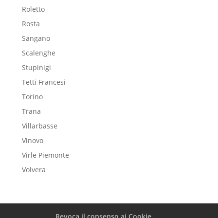
Roletto
Rosta
Sangano
Scalenghe
Stupinigi
Tetti Francesi
Torino
Trana
Villarbasse
Vinovo
Virle Piemonte
Volvera
Revoca il consenso ai Cookie