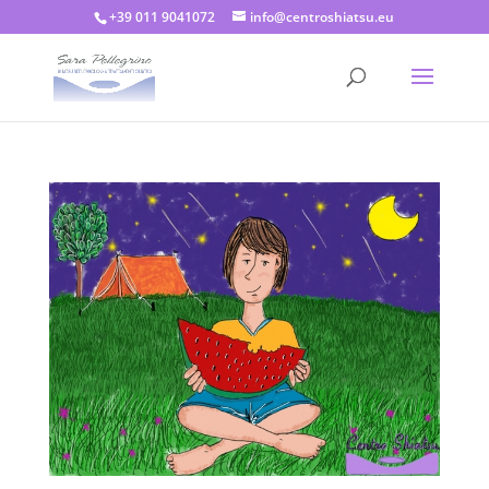
+39 011 9041072
info@centroshiatsu.eu