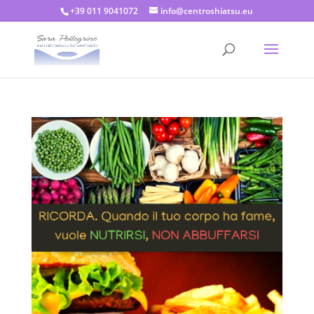
+39 011 9041072
info@centroshiatsu.eu