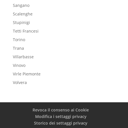
Sangano
Scalenghe
Stupinigi
Tetti Francesi
Torino
Trana
Villarbasse
Vinovo
Virle Piemonte
Volvera
Revoca il consenso ai Cookie
Modifica i settaggi privacy
Storico dei settaggi privacy