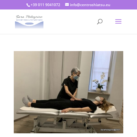
+39 011 9041072
info@centroshiatsu.eu