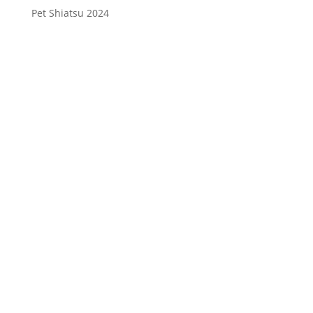
Pet Shiatsu 2024
Consenso
*
Ho letto l’Informativa Privacy (vedi
fondo della pagina) e acconsento al
trattamento dei miei dati personali