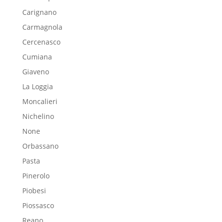
Carignano
Carmagnola
Cercenasco
Cumiana
Giaveno
La Loggia
Moncalieri
Nichelino
None
Orbassano
Pasta
Pinerolo
Piobesi
Piossasco
Reano