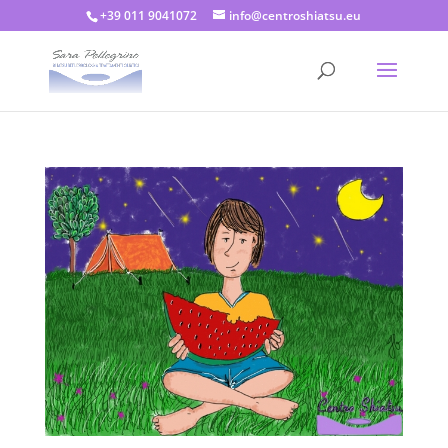
+39 011 9041072
info@centroshiatsu.eu