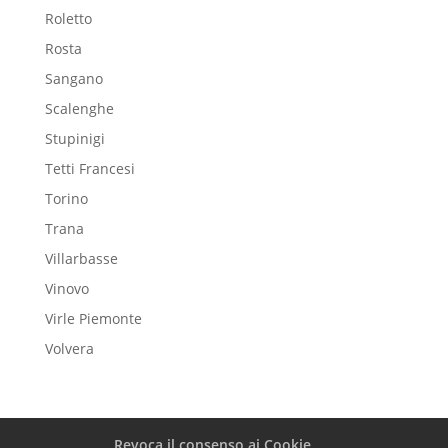
Roletto
Rosta
Sangano
Scalenghe
Stupinigi
Tetti Francesi
Torino
Trana
Villarbasse
Vinovo
Virle Piemonte
Volvera
Revoca il consenso ai Cookie