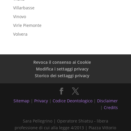
Villarbasse
Vinovo
Virle Piemonte
Volvera
Revoca il consenso ai Cookie
Modifica i settaggi privacy
Storico dei settaggi privacy
Sitemap
|
Privacy
|
Codice Deontologico
|
Disclaimer
|
Credits
Sara Pellegrino | Operatore Shiatsu - libera
professione di cui alla legge 4/2013 | Piazza Vittorio