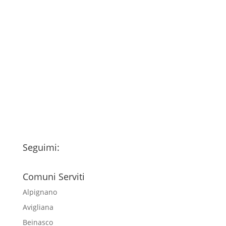
Consenso
*
Ho letto l’Informativa Privacy (vedi
fondo della pagina) e acconsento al
trattamento dei miei dati personali
esclusivamente per l'invio della
newsletter
Seguimi:
Comuni Serviti
Alpignano
Avigliana
Beinasco