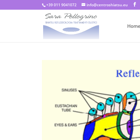
+39 011 9041072
info@centroshiatsu.eu
Hom