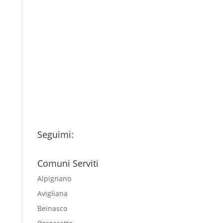
Consenso
*
Ho letto l’Informativa
Privacy (vedi fondo della
pagina) e acconsento al
trattamento dei miei dati
personali esclusivamente per
l'invio della newsletter
Seguimi:
Comuni Serviti
Alpignano
Avigliana
Beinasco