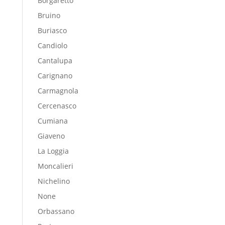
Borgaretto
Bruino
Buriasco
Candiolo
Cantalupa
Carignano
Carmagnola
Cercenasco
Cumiana
Giaveno
La Loggia
Moncalieri
Nichelino
None
Orbassano