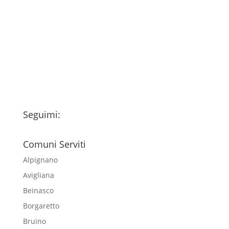
Ho letto l’Informativa Privacy (vedi
fondo della pagina) e acconsento al
trattamento dei miei dati personali
esclusivamente per l'invio della
newsletter
Seguimi:
Comuni Serviti
Alpignano
Avigliana
Beinasco
Borgaretto
Bruino