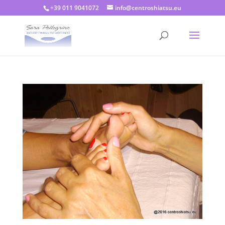
+39 011 9041072
info@centroshiatsu.eu