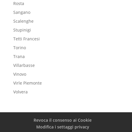
Rosta
Sangano
Scalenghe
Stupinigi
Tetti Francesi
Torino
Trana
Villarbasse
Vinovo
Virle Piemonte
Volvera
Revoca il consenso ai Cookie
Modifica i settaggi privacy