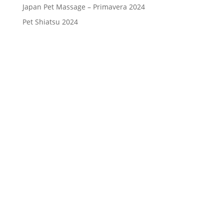
Japan Pet Massage – Primavera 2024
Pet Shiatsu 2024
Consenso
*
Ho letto l’Informativa Privacy (vedi
fondo della pagina) e acconsento al