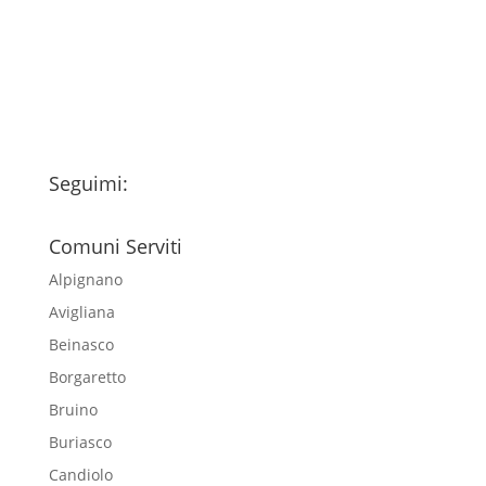
trattamento dei miei dati personali
esclusivamente per l'invio della
newsletter
Seguimi:
Comuni Serviti
Alpignano
Avigliana
Beinasco
Borgaretto
Bruino
Buriasco
Candiolo