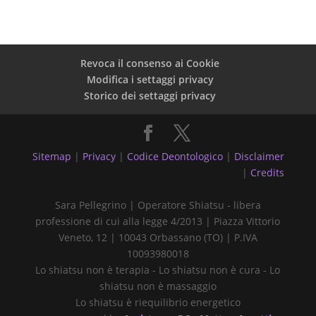
Revoca il consenso ai Cookie
Modifica i settaggi privacy
Storico dei settaggi privacy
Sitemap
|
Privacy
|
Codice Deontologico
|
Disclaimer
|
Credits
Sara Pellegrino | Operatore Shiatsu - libera
professione di cui alla legge 4/2013 | Piazza Vittorio
Veneto, 12 | 10043 Orbassano (TO) | P.IVA
10093980018
Lo shiatsu non è terapia - Lo shiatsu non è cura - Lo
shiatsu non è massaggio
Lo shiatsu è riequilibrio energetico