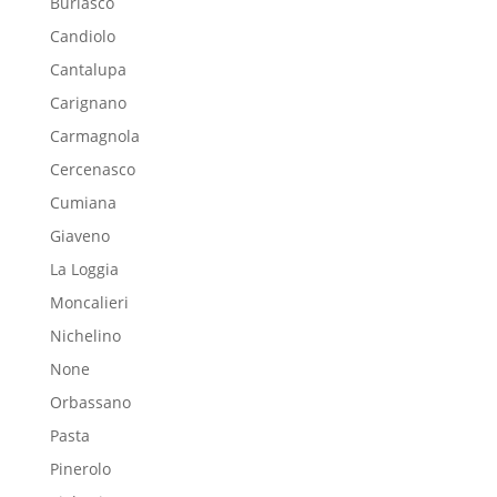
Buriasco
Candiolo
Cantalupa
Carignano
Carmagnola
Cercenasco
Cumiana
Giaveno
La Loggia
Moncalieri
Nichelino
None
Orbassano
Pasta
Pinerolo