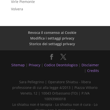
Virle Piemonte
Volvera
Revoca il consenso ai Cookie
Modifica i settaggi privacy
Storico dei settaggi privacy
Sitemap
|
Privacy
|
Codice Deontologico
|
Disclaimer
|
Credits
Sara Pellegrino | Operatore Shiatsu - libera
professione di cui alla legge 4/2013 | Piazza Vittorio
Veneto, 12 | 10043 Orbassano (TO) | P.IVA
10093980018
Lo shiatsu non è terapia - Lo shiatsu non è cura - Lo