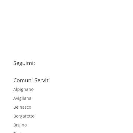
Ho letto l’Informativa Privacy (vedi
fondo della pagina) e acconsento al
trattamento dei miei dati personali
esclusivamente per l'invio della
newsletter
Seguimi:
Comuni Serviti
Alpignano
Avigliana
Beinasco
Borgaretto
Bruino