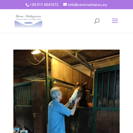
+39 011 9041072
info@centroshiatsu.eu