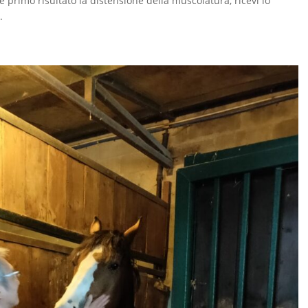
me primo risultato la distensione della muscolatura, ricevi lo
.