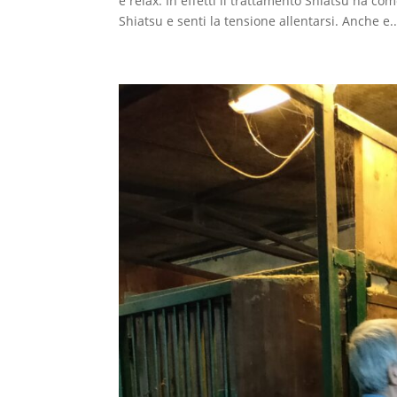
è relax. In effetti il trattamento Shiatsu ha co
Shiatsu e senti la tensione allentarsi. Anche e..