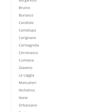
Borgaretto
Bruino
Buriasco
Candiolo
Cantalupa
Carignano
Carmagnola
Cercenasco
Cumiana
Giaveno
La Loggia
Moncalieri
Nichelino
None
Orbassano