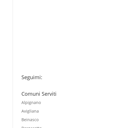
Consenso
*
Ho letto l’Informativa
Privacy (vedi fondo della
pagina) e acconsento al
trattamento dei miei dati
personali esclusivamente per
l'invio della newsletter
Seguimi:
Comuni Serviti
Alpignano
Avigliana
Beinasco