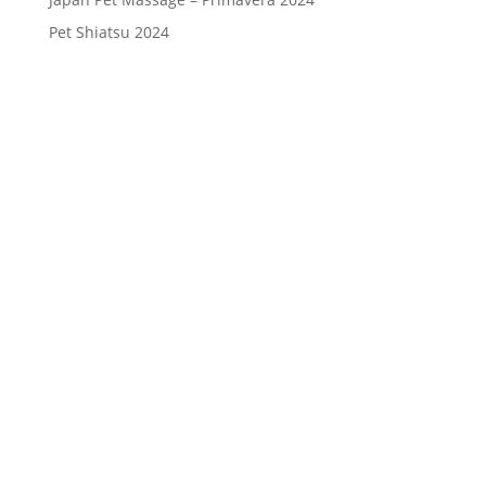
Pet Shiatsu 2024
Consenso
*
Ho letto l’Informativa Privacy (vedi
fondo della pagina) e acconsento al
trattamento dei miei dati personali