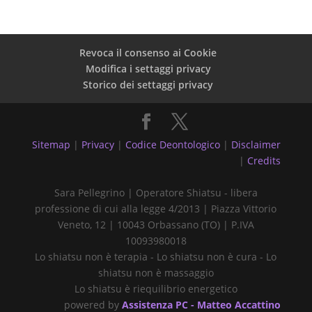
Revoca il consenso ai Cookie
Modifica i settaggi privacy
Storico dei settaggi privacy
Sitemap
|
Privacy
|
Codice Deontologico
|
Disclaimer
|
Credits
Sara Pellegrino | Operatore Shiatsu - libera
professione di cui alla legge 4/2013 | Piazza Vittorio
Veneto, 12 | 10043 Orbassano (TO) | P.IVA
10093980018
Lo shiatsu non è terapia - Lo shiatsu non è cura - Lo
shiatsu non è massaggio
Lo shiatsu è riequilibrio energetico
powered by
Assistenza PC - Matteo Accattino