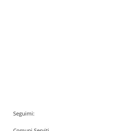
Consenso
*
Ho letto l’Informativa Privacy (vedi
fondo della pagina) e acconsento al
trattamento dei miei dati personali
esclusivamente per l'invio della
newsletter
Seguimi:
Comuni Serviti