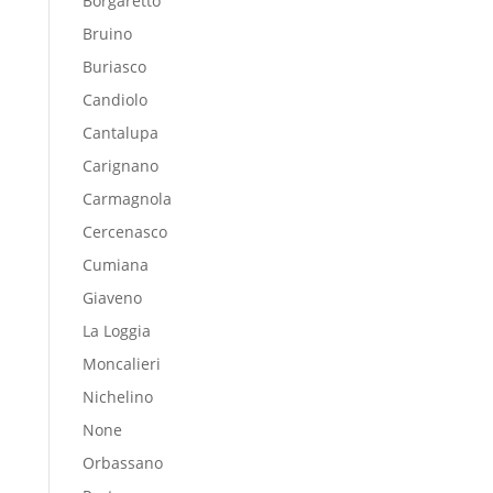
Borgaretto
Bruino
Buriasco
Candiolo
Cantalupa
Carignano
Carmagnola
Cercenasco
Cumiana
Giaveno
La Loggia
Moncalieri
Nichelino
None
Orbassano