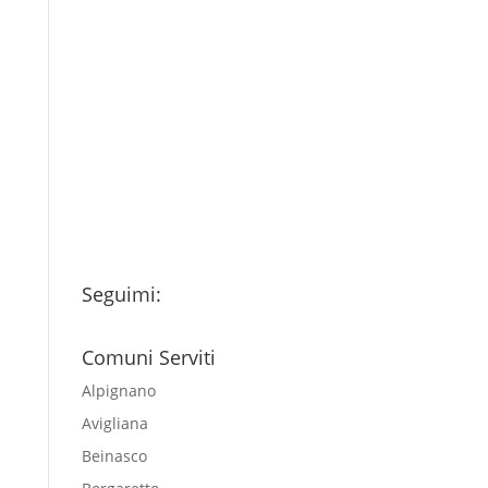
Consenso
*
Ho letto l’Informativa
Privacy (vedi fondo della
pagina) e acconsento al
trattamento dei miei dati
personali esclusivamente per
l'invio della newsletter
Seguimi:
Comuni Serviti
Alpignano
Avigliana
Beinasco