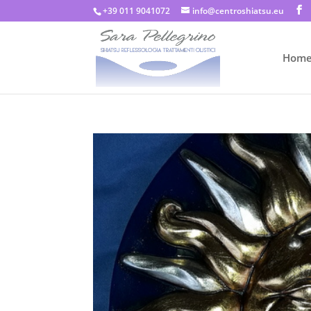
+39 011 9041072
info@centroshiatsu.eu
Hom