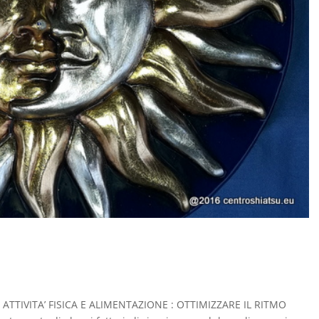
ani ATTIVITA’ FISICA E ALIMENTAZIONE : OTTIMIZZARE IL RITMO