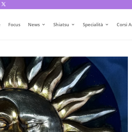
e
Focus
News
Shiatsu
Specialità
Corsi A